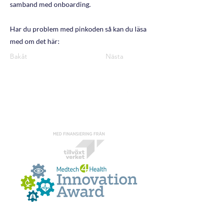
samband med onboarding.
Har du problem med pinkoden så kan du läsa
med om det här:
Bakåt
Nästa
Adress
Mindmore
Drottninggatan 32
111 51 Stockholm
Sverige
Kontakt