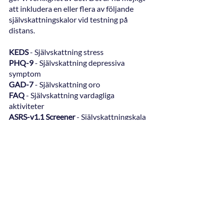
att inkludera en eller flera av följande 
självskattningskalor vid testning på 
distans. 
KEDS
 - Självskattning stress
PHQ-9
 - Självskattning depressiva 
symptom
GAD-7
 - Självskattning oro   
FAQ
 - Självskattning vardagliga 
aktiviteter 
ASRS-v1.1 Screener 
- Självskattningskala 
för ADHD-symptom hos vuxna
ASRS-v1.1 Symptoms Checklist
 - 
Självskattningskala för ADHD-symptom 
hos vuxna komplett version
Ni som använder distanstestning hittar 
mer information om 
självskattningsskalorna i vyn där 
distanstestinbjudningar skapas. 