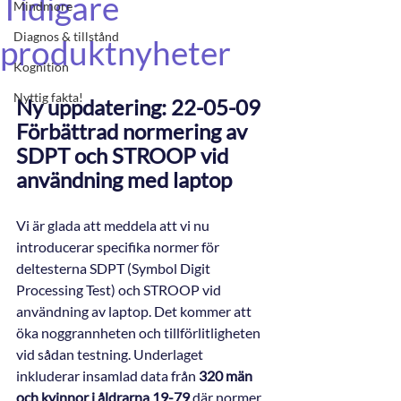
Tidigare
Mindmore
Diagnos & tillstånd
produktnyheter
Kognition
Nyttig fakta!
Ny uppdatering: 22-05-09
Förbättrad normering av 
SDPT och STROOP vid 
användning med laptop
Vi är glada att meddela att vi nu 
introducerar specifika normer för 
deltesterna SDPT (Symbol Digit 
Processing Test) och STROOP vid 
användning av laptop. Det kommer att 
öka noggrannheten och tillförlitligheten 
vid sådan testning. Underlaget 
inkluderar insamlad data från 
320 män 
och kvinnor i åldrarna 19-79
 där normer 