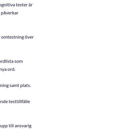
gnitiva tester är
j påverkar
r omtestning över
ordlista som
nya ord.
ning samt plats.
de testtillfälle
upp till ansvarig