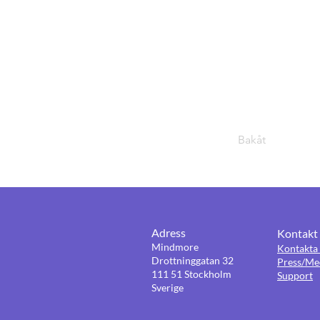
Bakåt
Adress
Kontakt
Mindmore
Kontakta 
Drottninggatan 32
Press/Me
111 51 Stockholm
Support
Sverige