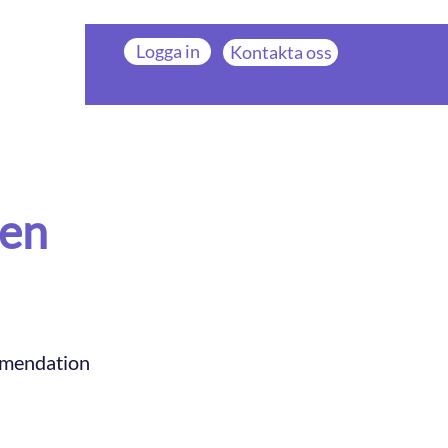
Logga in
Kontakta oss
n
 en
ommendation