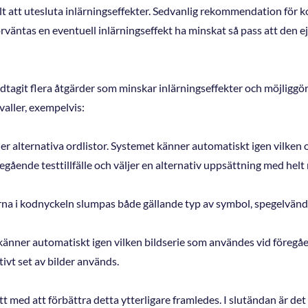
lt att utesluta inlärningseffekter. Sedvanlig rekommendation för ko
rväntas en eventuell inlärningseffekt ha minskat så pass att den e
tagit flera åtgärder som minskar inlärningseffekter och möjliggö
valler, exempelvis:
er alternativa ordlistor. Systemet känner automatiskt igen vilken 
gående testtillfälle och väljer en alternativ uppsättning med helt 
a i kodnyckeln slumpas både gällande typ av symbol, spegelvänd
änner automatiskt igen vilken bildserie som användes vid föregåen
ativt set av bilder används.
tt med att förbättra detta ytterligare framledes. I slutändan är det 