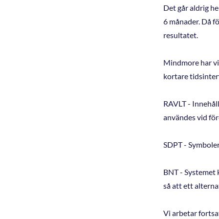
Det går aldrig he
6 månader. Då fö
resultatet.
Mindmore har vid
kortare tidsinter
RAVLT - Innehåll
användes vid före
SDPT - Symbolern
BNT - Systemet k
så att ett altern
Vi arbetar fortsa