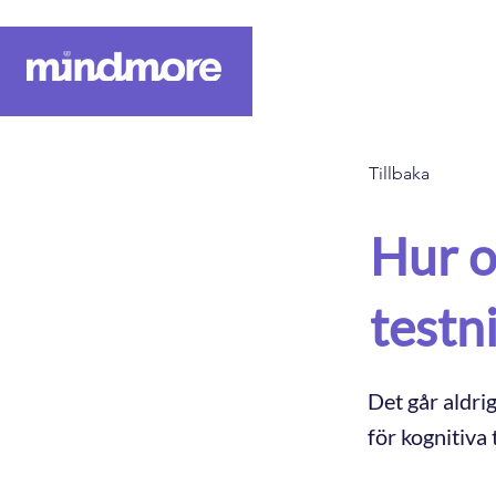
Om Oss
Vår p
Tillbaka
Hur o
test
Det går aldri
för kognitiva