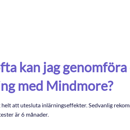
rodukt
Evidens
Användningsområden
Kognitio
fta kan jag genomföra
ning med Mindmore?
g helt att utesluta inlärningseffekter. Sedvanlig rek
 tester är 6 månader.