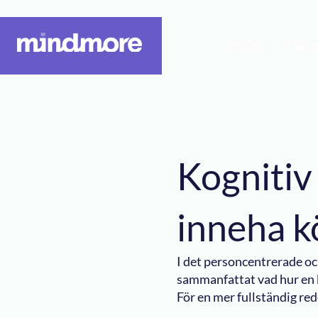
Om Oss
Vår p
Kognitiv
inneha k
I det personcentrerade o
sammanfattat vad hur en b
För en mer fullständig re