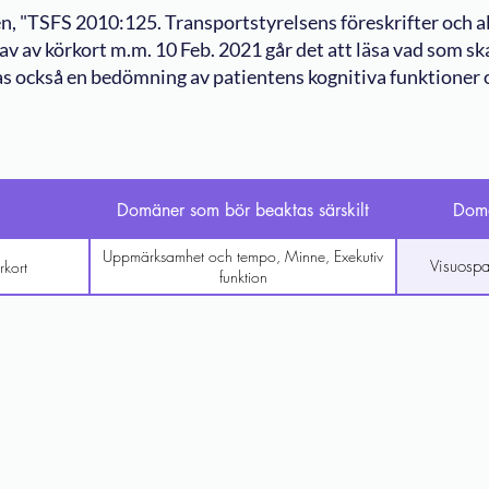
n, "TSFS 2010:125. Transportstyrelsens föreskrifter och 
v av körkort m.m. 10 Feb. 2021 går det att läsa vad som ska
s också en bedömning av patientens kognitiva funktioner o
Domäner som bör beaktas särskilt
Domä
Uppmärksamhet och tempo, Minne, Exekutiv
Visuospat
rkort
funktion