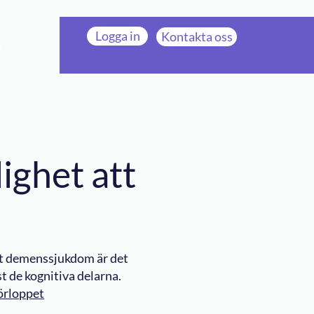
Logga in
Kontakta oss
n
ighet att
kt demenssjukdom är det
t de kognitiva delarna.
örloppet