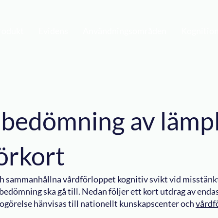
rodukt
Evidens
Användningsområden
Kognitio
 bedömning av lämpl
örkort
ch sammanhållna vårdförloppet kognitiv svikt vid misstän
edömning ska gå till. Nedan följer ett kort utdrag av endas
dogörelse hänvisas till nationellt kunskapscenter och
vårdf