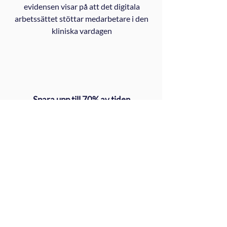
evidensen visar på att det digitala
arbetssättet stöttar medarbetare i den
kliniska vardagen
Spara upp till 70% av tiden
Kliniker sparar upp till 70% av tiden
genom att använda Mindmores resurs-
och tidseffektiva verktyg för kognitiv
bedömning, jämfört med traditionella
metoder