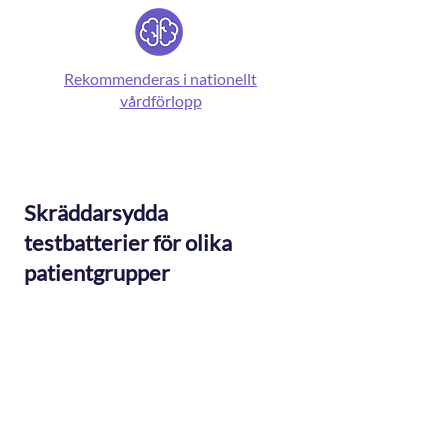
Rekommenderas i nationellt
vårdförlopp
Skräddarsydda
testbatterier för olika
patientgrupper
Screening
(MMSE-NR3)
och digital
neurokognitiv symtomenkät följs
av mer känsliga kognitiva test för
att upptäcka tidiga kognitiva
avvikelser och ge en bred bild av