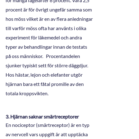
för många fågelarter 8 procent. Våra 2,5 
procent är för övrigt ungefär samma som 
hos möss vilket är en av flera anledningar 
till varför möss ofta har använts i olika 
experiment för läkemedel och andra 
typer av behandlingar innan de testats 
på oss människor.   Procentandelen 
sjunker typiskt sett för större däggdjur. 
Hos hästar, lejon och elefanter utgör 
hjärnan bara ett fåtal promille av den 
totala kroppsvikten. 
3. Hjärnan saknar smärtreceptorer
En nociceptor (smärtreceptor) är en typ 
av nervcell vars uppgift är att upptäcka 