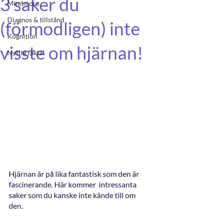
3 saker du
Mindmore
Diagnos & tillstånd
(förmodligen) inte
Kognition
visste om hjärnan!
Nyttig fakta!
Hjärnan är på lika fantastisk som den är 
fascinerande. Här kommer  intressanta 
saker som du kanske inte kände till om 
den. 