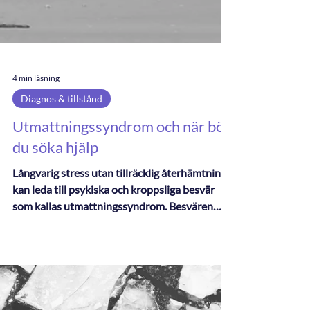
4 min läsning
Diagnos & tillstånd
Utmattningssyndrom och när bör
du söka hjälp
Långvarig stress utan tillräcklig återhämtning
kan leda till psykiska och kroppsliga besvär
som kallas utmattningssyndrom. Besvären
benämndes tidigare som “utbrändhet” eller att
“gå in i väggen” och de som drabbas blir ofta
sjukskrivna under början av sin rehabilitering.