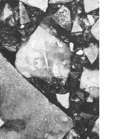
Även benämningen utmattningsdepression
användes tidigare eftersom gränsen mellan
utmattningssyndrom och depression kan vara
diffus och många av symptomen överlappar. ​
Symptom Utmattningssyndrom kan påverka f