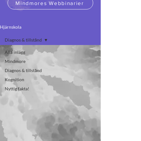
Mindmores Webbinarier
Hjärnskola
Diagnos & tillstånd
Alla inlägg
Mindmore
Diagnos & tillstånd
Kognition
Nyttig fakta!